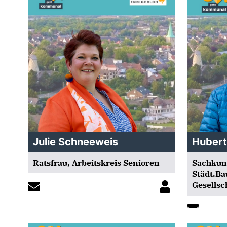
Julie Schneeweis
Hubert
Ratsfrau, Arbeitskreis Senioren
Sachkund
Städt.Ba
Gesells