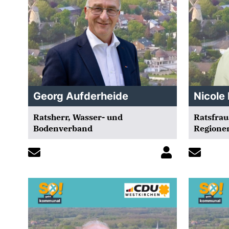
Georg Aufderheide
Nicole
Ratsherr, Wasser- und
Ratsfrau
Bodenverband
Regione