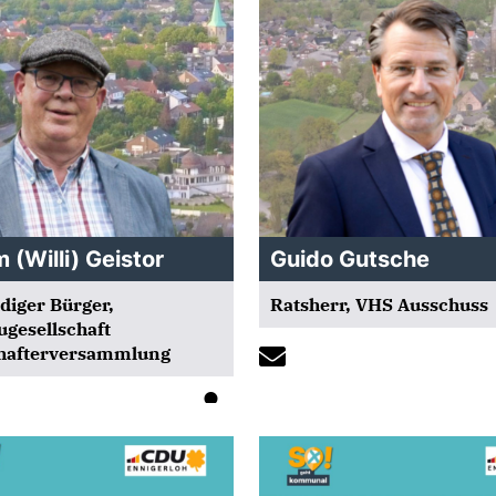
 (Willi) Geistor
Guido Gutsche
iger Bürger,
Ratsherr, VHS Ausschuss
ugesellschaft
chafterversammlung