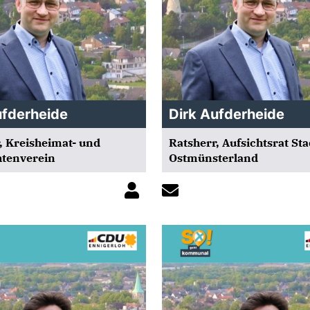
ufderheide
Dirk Aufderheide
, Kreisheimat- und
Ratsherr, Aufsichtsrat St
htenverein
Ostmünsterland