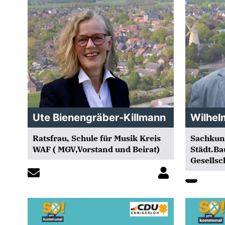
Ute Bienengräber-Killmann
Wilhelm
Ratsfrau, Schule für Musik Kreis
Sachkund
WAF ( MGV,Vorstand und Beirat)
Städt.Ba
Gesells