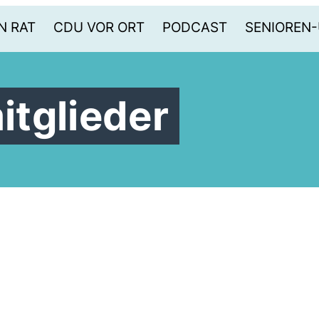
N RAT
CDU VOR ORT
PODCAST
SENIOREN
tglieder