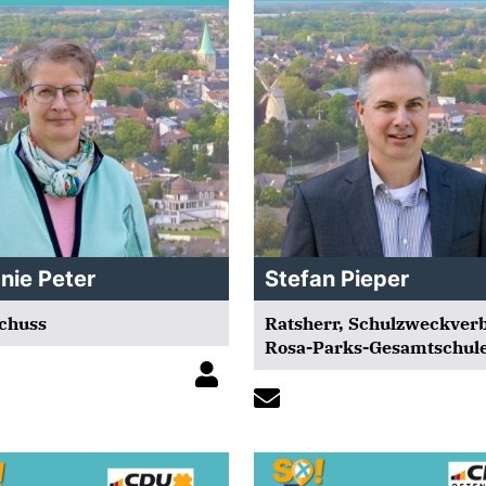
nie Peter
Stefan Pieper
chuss
Ratsherr, Schulzweckver
Rosa-Parks-Gesamtschul