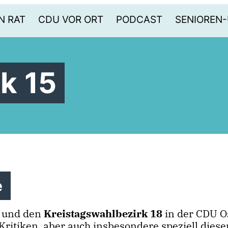
N RAT
CDU VOR ORT
PODCAST
SENIOREN
k 15
e
und den
Kreistagswahlbezirk 18
in der CDU O
ritiken, aber auch insbesondere speziell diese