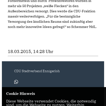
Fördermitteln und durch Privatinvestoren wurden in
mehr als 50 Projekten „weiße Flecken“ in den
Außenbereichen versorgt. Dies werde die CDU-Fraktion
massiv weiterverfolgen. „Für die bestmögliche
Versorgung des ländlichen Raums sind zukünftig aber
noch mehr innovative Ideen gefragt!“ so Schemmer MdL.
18.03.2015, 14:28 Uhr
CDU Stadtverband Ennigerloh
Cookie Hinweis
IMPRESSUM
DATENSCHUTZ
KONTAKT
Diese Webseite verwendet Cookies, die notwendig
sind, um die Webseite zu nutzen. Weiterhin